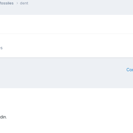
fossiles
dent
es
Co
din.