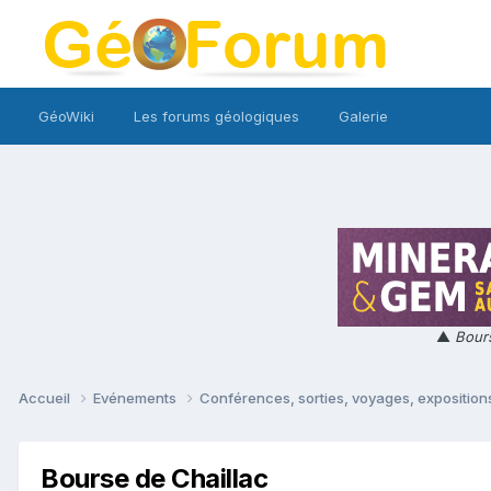
GéoWiki
Les forums géologiques
Galerie
▲
Bours
Accueil
Evénements
Conférences, sorties, voyages, expositions
Bourse de Chaillac