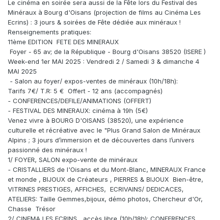
Le cinéma en soirée sera aussi de la Fête lors du Festival des
Minéraux à Bourg d'Oisans (projection de films au Cinéma Les
Ecrins) : 3 jours & soirées de Fête dédiée aux minéraux !
Renseignements pratiques:
11ème EDITION FETE DES MINERAUX
Foyer - 65 av; de la République - Bourg d'Oisans 38520 (ISERE )
Week-end 1er MAI 2025 : Vendredi 2 / Samedi 3 & dimanche 4
MAI 2025
- Salon au foyer/ expos-ventes de minéraux (10h/18h):
Tarifs 7€/ T.R: 5 € Offert - 12 ans (accompagnés)
- CONFERENCES/DEFILE/ANIMATIONS (OFFERT)
- FESTIVAL DES MINERAUX: cinéma à 19h (5€)
Venez vivre à BOURG D'OISANS (38520), une expérience
culturelle et récréative avec le "Plus Grand Salon de Minéraux
Alpins ; 3 jours d’immersion et de découvertes dans l’univers
passionné des minéraux !
1/ FOYER, SALON expo-vente de minéraux
- CRISTALLIERS de l'Oisans et du Mont-Blanc, MINERAUX France
et monde , BIJOUX de Créateurs , PIERRES & BIJOUX Bien-être,
VITRINES PRESTIGES, AFFICHES, ECRIVAINS/ DEDICACES,
ATELIERS: Taille Gemmes,bijoux, démo photos, Chercheur d'Or,
Chasse Trésor
2/ CINEMA LES ECRINS, accès libre (10h/18h): CONFERENCES