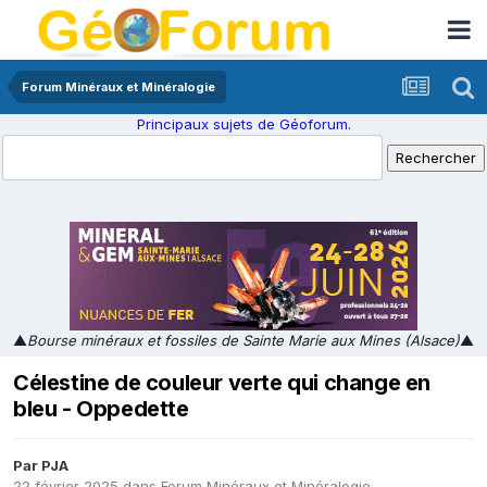
Forum Minéraux et Minéralogie
Principaux sujets de Géoforum.
▲
Bourse minéraux et fossiles de Sainte Marie aux Mines (Alsace)
▲
Célestine de couleur verte qui change en
bleu - Oppedette
Par
PJA
22 février 2025
dans
Forum Minéraux et Minéralogie