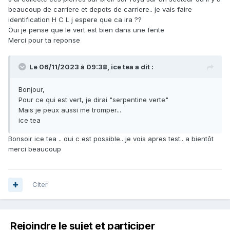
pas restrictif, c'est le sinémurien).
beaucoup de carriere et depots de carriere.. je vais faire
identification H C L j espere que ca ira ??
Oui je pense que le vert est bien dans une fente
Merci pour ta reponse
Le 06/11/2023 à 09:38,
ice tea
a dit :
Bonjour,
Pour ce qui est vert, je dirai "serpentine verte"
Mais je peux aussi me tromper...
ice tea
Bonsoir ice tea .. oui c est possible.. je vois apres test.. a bientôt
merci beaucoup
Citer
Rejoindre le sujet et participer