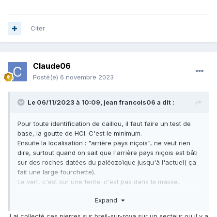
Citer
Claude06
Posté(e)
6 novembre 2023
Le 06/11/2023 à 10:09,
jean francois06
a dit :
Pour toute identification de caillou, il faut faire un test de
base, la goutte de HCl. C'est le minimum.
Ensuite la localisation : "arrière pays niçois", ne veut rien
dire, surtout quand on sait que l'arrière pays niçois est bâti
sur des roches datées du paléozoïque jusqu'à l'actuel( ça
fait une large fourchette).
Le vert, c'est sur une fente. c'est pas dans la masse.
Merci de donner plus de critères pour permettre
Expand
l'identification. Des trucs noirs comme ça, cela peut être un
calcaire comme il y en a du coté de Rimplas ( et ce n'est
J ai collecté ces pierres sur breil-sur-roya sur un secteur ou il y a