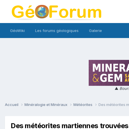
GéoWiki
Les forums géologiques
Galerie
▲
Bours
Accueil
Minéralogie et Minéraux
Météorites
Des météorites m
Des météorites martiennes trouvées 