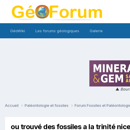
GéoWiki
Les forums géologiques
Galerie
▲
Bours
Accueil
Paléontologie et fossiles
Forum Fossiles et Paléontolog
ou trouvé des fossiles a la trinité nic