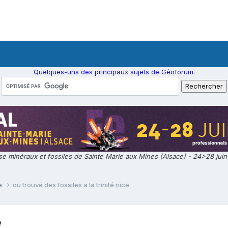
Quelques-uns des principaux sujets de Géoforum.
e minéraux et fossiles de Sainte Marie aux Mines (Alsace) - 24>28 jui
ie
ou trouvé des fossiles a la trinité nice
e