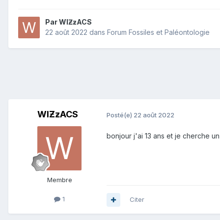
Par
WIƵƶACS
22 août 2022
dans
Forum Fossiles et Paléontologie
WIƵƶACS
Posté(e)
22 août 2022
bonjour j'ai 13 ans et je cherche u
Membre
1
Citer