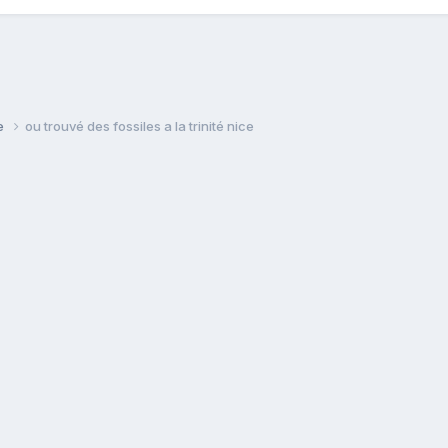
ie
ou trouvé des fossiles a la trinité nice