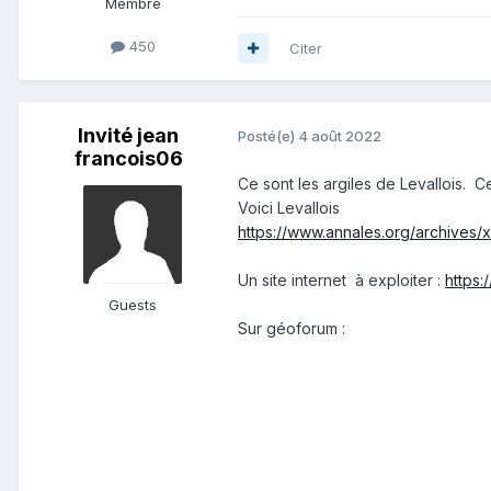
Membre
450
Citer
Invité jean
Posté(e)
4 août 2022
francois06
Ce sont les argiles de Levallois. 
Voici Levallois
https://www.annales.org/archives/x/
Un site internet à exploiter
:
https
Guests
Sur géoforum
: