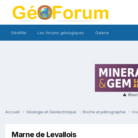
GéoWiki
Les forums géologiques
Galerie
▲
Bours
Accueil
Géologie et Géotechnique
Roche et pétrographie
Ma
Marne de Levallois