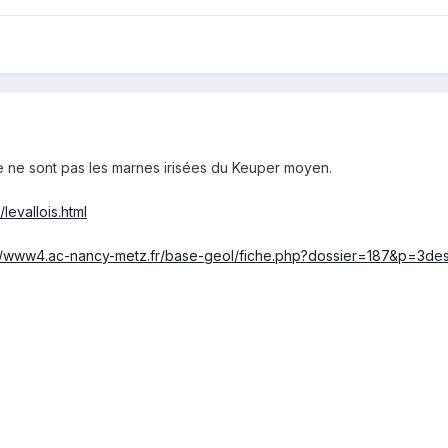
Ce ne sont pas les marnes irisées du Keuper moyen.
levallois.html
://www4.ac-nancy-metz.fr/base-geol/fiche.php?dossier=187&p=3des