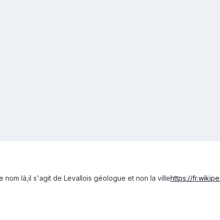
e nom là,il s'agit de Levallois géologue et non la ville
https://fr.wiki