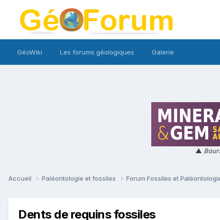
GéoWiki
Les forums géologiques
Galerie
▲
Bours
Accueil
Paléontologie et fossiles
Forum Fossiles et Paléontolog
Dents de requins fossiles