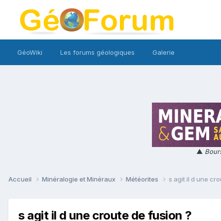
GéoWiki
Les forums géologiques
Galerie
▲
Bours
Accueil
Minéralogie et Minéraux
Météorites
s agit il d une cr
s agit il d une croute de fusion ?