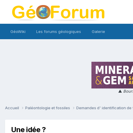
GéoWiki
Les forums géologiques
Galerie
▲
Bours
Accueil
Paléontologie et fossiles
Demandes d' identification de 
Une idée ?