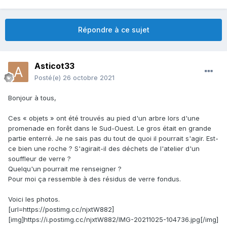
Répondre à ce sujet
Asticot33
Posté(e)
26 octobre 2021
Bonjour à tous,
Ces « objets » ont été trouvés au pied d'un arbre lors d'une
promenade en forêt dans le Sud-Ouest. Le gros était en grande
partie enterré. Je ne sais pas du tout de quoi il pourrait s'agir. Est-
ce bien une roche ? S'agirait-il des déchets de l'atelier d'un
souffleur de verre ?
Quelqu'un pourrait me renseigner ?
Pour moi ça ressemble à des résidus de verre fondus.
Voici les photos.
[url=https://postimg.cc/njxtW882]
[img]https://i.postimg.cc/njxtW882/IMG-20211025-104736.jpg[/img]