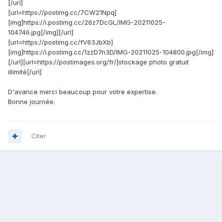
[/url]
[url=https://postimg.cc/7CW21Npq]
[img]https://i.postimg.cc/26z7DcGL/IMG-20211025-
104746.jpg[/img][/url]
[url=https://postimg.cc/fV63JbXb]
[img]https://i.postimg.cc/1zzD7n3D/IMG-20211025-104800.jpg[/img]
[/url][url=https://postimages.org/fr/]stockage photo gratuit
illimité[/url]
D'avance merci beaucoup pour votre expertise.
Bonne journée.
Citer