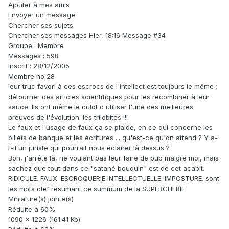
Ajouter à mes amis
Envoyer un message
Chercher ses sujets
Chercher ses messages Hier, 18:16 Message #34
Groupe : Membre
Messages : 598
Inscrit : 28/12/2005
Membre no 28
leur truc favori à ces escrocs de l'intellect est toujours le même ;
détourner des articles scientifiques pour les recombiner à leur
sauce. Ils ont même le culot d'utiliser l'une des meilleures
preuves de l'évolution: les trilobites !!!
Le faux et l'usage de faux ça se plaide, en ce qui concerne les
billets de banque et les écritures ... qu'est-ce qu'on attend ? Y a-
t-il un juriste qui pourrait nous éclairer là dessus ?
Bon, j'arrête là, ne voulant pas leur faire de pub malgré moi, mais
sachez que tout dans ce "satané bouquin" est de cet acabit.
RIDICULE. FAUX. ESCROQUERIE INTELLECTUELLE. IMPOSTURE. sont
les mots clef résumant ce summum de la SUPERCHERIE
Miniature(s) jointe(s)
Réduite à 60%
1090 x 1226 (161.41 Ko)