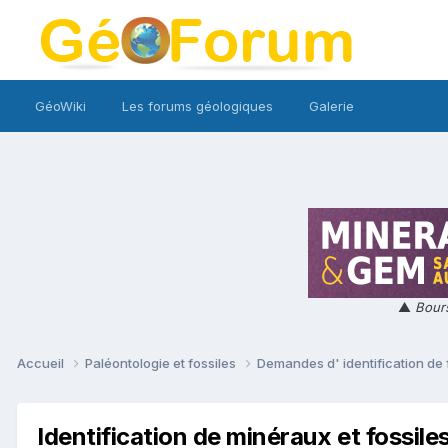
GéoWiki
Les forums géologiques
Galerie
▲
Bours
Accueil
Paléontologie et fossiles
Demandes d' identification de 
Identification de minéraux et fossile