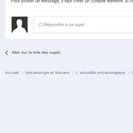
Pour poster un message, il faut créer un compte membre. Si
Répondre à ce sujet…
Aller sur la liste des sujets
Accueil
Volcanologie et Volcans
L' actualité volcanologique