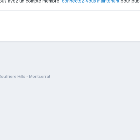
 vous avez un compte membre,
connectez-vous maintenant
pour publ
Soufriere Hills - Montserrat