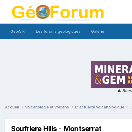
GéoWiki
Les forums géologiques
Galerie
▲
Bours
Accueil
Volcanologie et Volcans
L' actualité volcanologique
Soufriere Hills - Montserrat