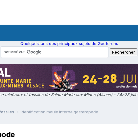
Quelques-uns des principaux sujets de Géoforum.
e minéraux et fossiles de Sainte Marie aux Mines (Alsace) - 24>28 jui
fossiles
Identification moule interne gasteropode
opode