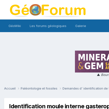
GéoWiki
Les forums géologiques
Galerie
▲
Bours
Accueil
Paléontologie et fossiles
Demandes d' identification de 
Identification moule interne gaster