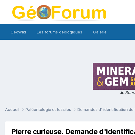
GéoWiki
Les forums géologiques
Galerie
▲
Bours
Accueil
Paléontologie et fossiles
Demandes d' identification de 
Pierre curieuse. Demande d'identific