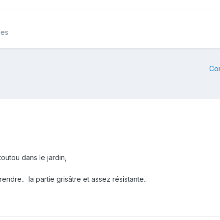
les
Co
toutou dans le jardin,
ndre.. la partie grisâtre et assez résistante..