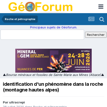
Roche et pétrographie
Principaux sujets de Géoforum.
▲
Bourse minéraux et fossiles de Sainte Marie aux Mines (Alsace)
▲
identification d'un phénomène dans la roche
(montagne hautes alpes)
Par
ultracrepi
28 juillet 2020
dans
Roche et pétrographie