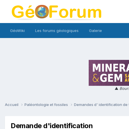
GéoWiki
Les forums géologiques
Galerie
▲
Bours
Accueil
Paléontologie et fossiles
Demandes d' identification de 
Demande d'identification