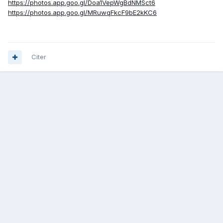
https://photos.app.goo.gl/Doa1VepWgBdNMSct6
https://photos.app.goo.gl/MRuwqFkcF9bE2kKC6
Citer