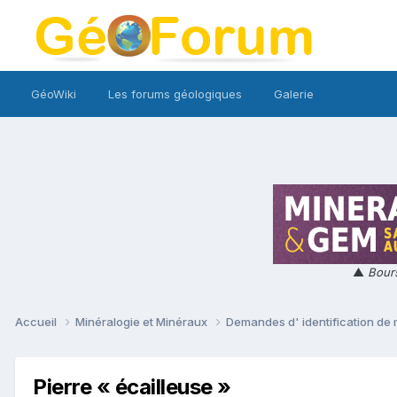
GéoWiki
Les forums géologiques
Galerie
▲
Bours
Accueil
Minéralogie et Minéraux
Demandes d' identification de
Pierre « écailleuse »