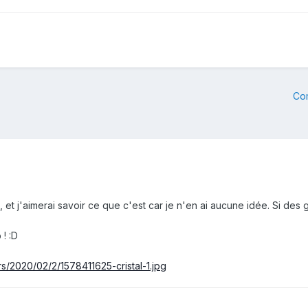
Co
, et j'aimerai savoir ce que c'est car je n'en ai aucune idée. Si des
o !
:D
rs/2020/02/2/1578411625-cristal-1.jpg