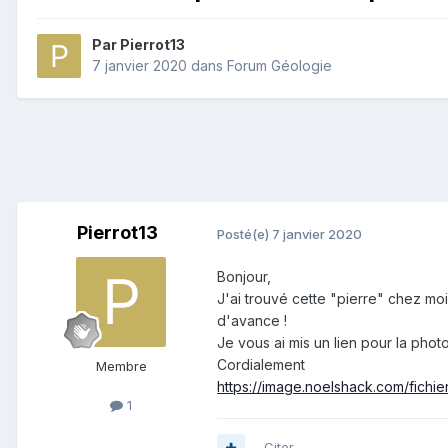
Par
Pierrot13
7 janvier 2020
dans
Forum Géologie
Pierrot13
Posté(e)
7 janvier 2020
Bonjour,
J'ai trouvé cette "pierre" chez moi
d'avance !
Je vous ai mis un lien pour la phot
Cordialement
Membre
https://image.noelshack.com/fichie
1
Citer