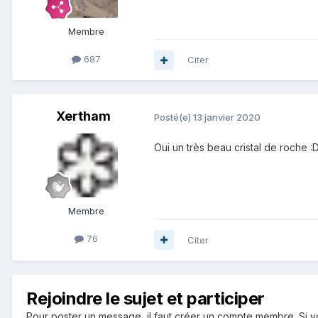
Membre
687
Citer
Xertham
Posté(e)
13 janvier 2020
Oui un très beau cristal de roche
:
Membre
76
Citer
Rejoindre le sujet et participer
Pour poster un message, il faut créer un compte membre. Si