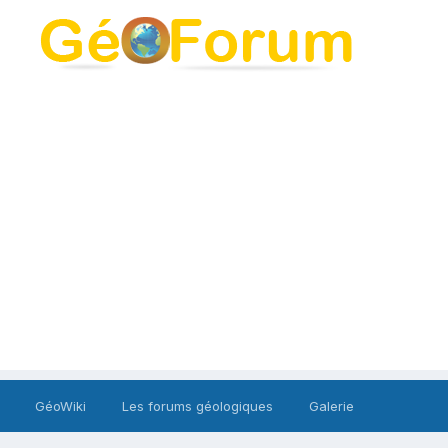
GéoWiki
Les forums géologiques
Galerie