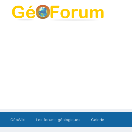
GéoWiki
Les forums géologiques
Galerie