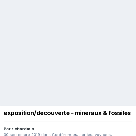
exposition/decouverte - mineraux & fossiles
Par
richardmin
30 septembre 2019
dans
Conférences, sorties, voyages,