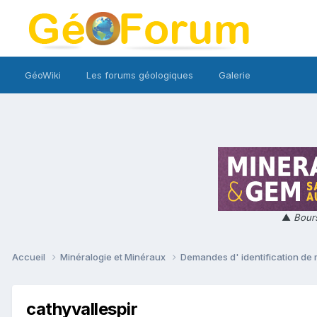
GéoWiki
Les forums géologiques
Galerie
▲
Bours
Accueil
Minéralogie et Minéraux
Demandes d' identification de
cathyvallespir