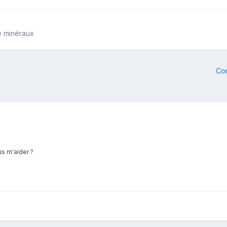
e minéraux
Co
us m'aider ?