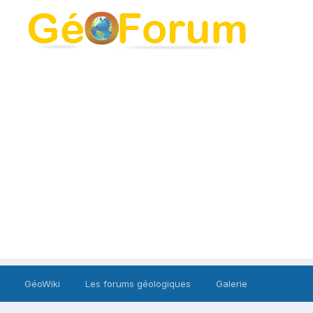
GéoWiki
Les forums géologiques
Galerie