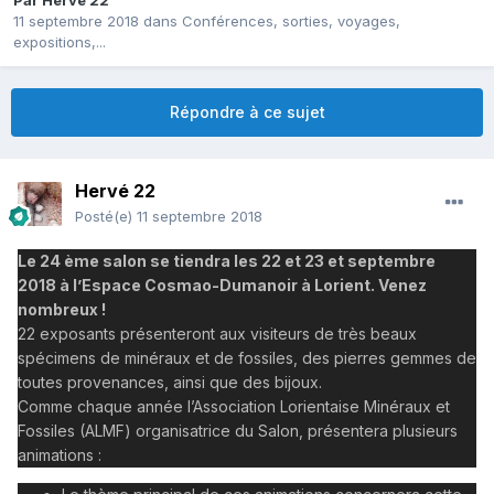
Par
Hervé 22
11 septembre 2018
dans
Conférences, sorties, voyages,
expositions,...
Répondre à ce sujet
Hervé 22
Posté(e)
11 septembre 2018
Le 24 ème salon se tiendra les 22 et 23 et septembre
2018 à l’Espace Cosmao-Dumanoir à Lorient. Venez
nombreux !
22 exposants présenteront aux visiteurs de très beaux
spécimens de minéraux et de fossiles, des pierres gemmes de
toutes provenances, ainsi que des bijoux.
Comme chaque année l’Association Lorientaise Minéraux et
Fossiles (ALMF) organisatrice du Salon, présentera plusieurs
animations :