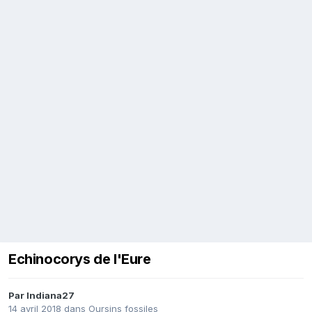
Echinocorys de l'Eure
Par
Indiana27
14 avril 2018
dans
Oursins fossiles