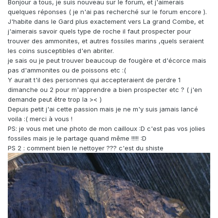
Bonjour a tous, je suis nouveau sur le forum, et j'aimerais
quelques réponses ( je n'ai pas recherché sur le forum encore ).
J'habite dans le Gard plus exactement vers La grand Combe, et
j'aimerais savoir quels type de roche il faut prospecter pour
trouver des ammonites, et autres fossiles marins ,quels seraient
les coins susceptibles d'en abriter.
je sais ou je peut trouver beaucoup de fougère et d'écorce mais
pas d'ammonites ou de poissons etc :(
Y aurait t'il des personnes qui accepteraient de perdre 1
dimanche ou 2 pour m'apprendre a bien prospecter etc ? ( j'en
demande peut être trop la >< )
Depuis petit j'ai cette passion mais je ne m'y suis jamais lancé
voila :( merci à vous !
PS: je vous met une photo de mon cailloux :D c'est pas vos jolies
fossiles mais je le partage quand même !!!!! :D
PS 2 : comment bien le nettoyer ??? c'est du shiste