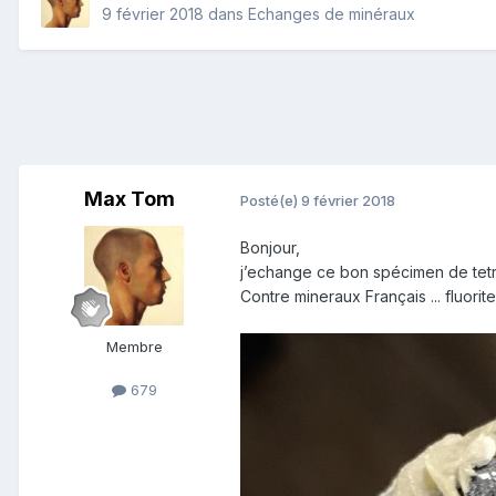
9 février 2018
dans
Echanges de minéraux
Max Tom
Posté(e)
9 février 2018
Bonjour,
j’echange ce bon spécimen de tetra
Contre mineraux Français ... fluori
Membre
679