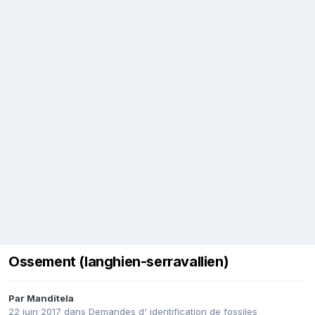
Ossement (langhien-serravallien)
Par
Manditela
22 juin 2017
dans
Demandes d' identification de fossiles