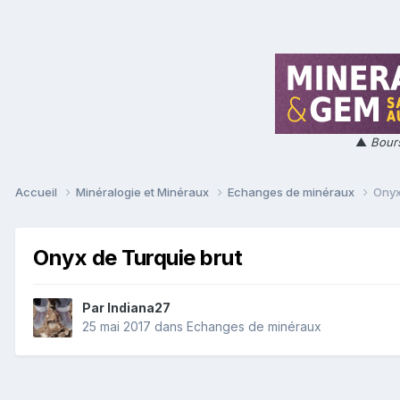
▲
Bours
Accueil
Minéralogie et Minéraux
Echanges de minéraux
Onyx
Onyx de Turquie brut
Par
Indiana27
25 mai 2017
dans
Echanges de minéraux