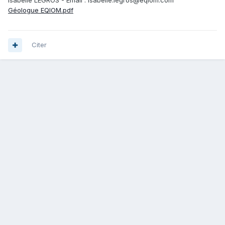
Isabelle LEGROS - Email : isabelle.legros@eqiom.com
Géologue EQIOM.pdf
Citer