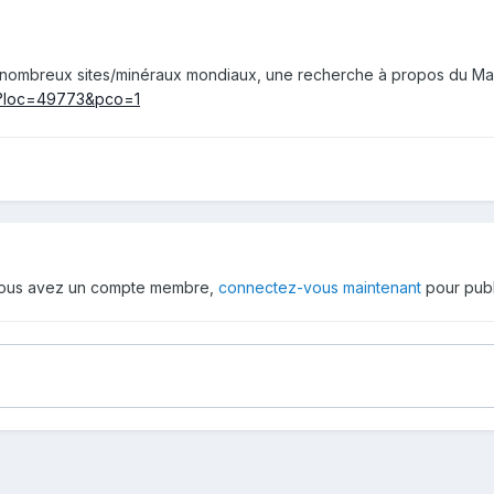
de nombreux sites/minéraux mondiaux, une recherche à propos du Ma
hp?loc=49773&pco=1
 vous avez un compte membre,
connectez-vous maintenant
pour publ