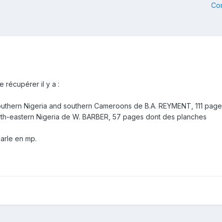
Co
 récupérer il y a :
uthern Nigeria and southern Cameroons de B.A. REYMENT, 111 page
rth-eastern Nigeria de W. BARBER, 57 pages dont des planches
parle en mp.