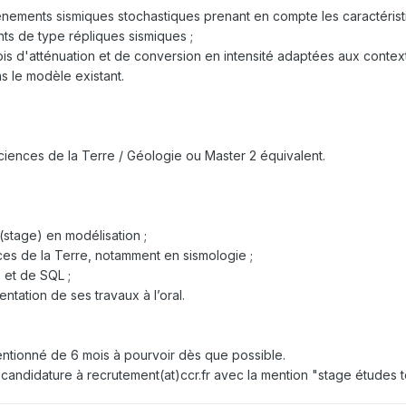
ements sismiques stochastiques prenant en compte les caractéristiq
ts de type répliques sismiques ;
ois d'atténuation et de conversion en intensité adaptées aux contexte
s le modèle existant.
ciences de la Terre / Géologie ou Master 2 équivalent.
stage) en modélisation ;
s de la Terre, notamment en sismologie ;
) et de SQL ;
ntation de ses travaux à l’oral.
tionné de 6 mois à pourvoir dès que possible.
candidature à recrutement(at)ccr.fr avec la mention "stage études t