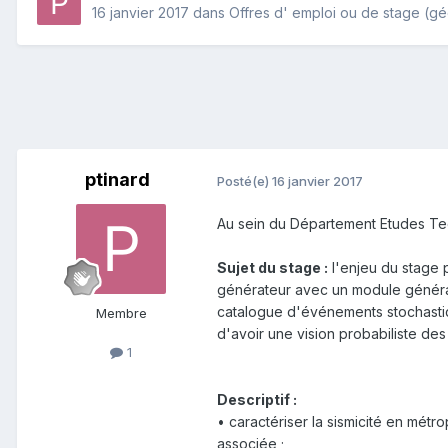
16 janvier 2017
dans
Offres d' emploi ou de stage (gé
ptinard
Posté(e)
16 janvier 2017
Au sein du Département Etudes Tec
Sujet du stage :
l'enjeu du stage 
générateur avec un module générant
catalogue d'événements stochastiq
Membre
d'avoir une vision probabiliste de
1
Descriptif :
• caractériser la sismicité en métr
associée ;