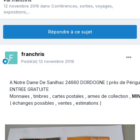
Par
franchris
12 novembre 2016
dans
Conférences, sorties, voyages,
expositions,...
Répondre à ce sujet
franchris
Posté(e)
12 novembre 2016
A Notre Dame De Sanilhac 24660 DORDOGNE ( près de Périgue
ENTREE GRATUITE
Monnaies , timbres , cartes postales , armes de collection ,
MI
( échanges possibles , ventes , estimations )