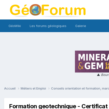
GéoWiki
Les forums géologiques
Galerie
▲
Bours
Accueil
Métiers et Emploi
Conseils orientation et formation, mar
Formation geotechnique - Certific