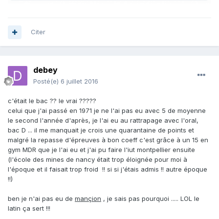
Citer
debey
Posté(e)
6 juillet 2016
c'était le bac ?? le vrai ?????
celui que j'ai passé en 1971 je ne l'ai pas eu avec 5 de moyenne
le second l'année d'après, je l'ai eu au rattrapage avec l'oral,
bac D ... il me manquait je crois une quarantaine de points et
malgré la repasse d'épreuves à bon coeff c'est grâce à un 15 en
gym MDR que je l'ai eu et j'ai pu faire l'iut montpellier ensuite
(l'école des mines de nancy était trop éloignée pour moi à
l'époque et il faisait trop froid !! si si j'étais admis !! autre époque
!!)
ben je n'ai pas eu de
mançion
, je sais pas pourquoi ..... LOL le
latin ça sert !!!