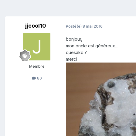
jjcool10
Posté(e)
8 mai 2016
bonjour,
mon oncle est généreux...
quésako ?
merci
Membre
80