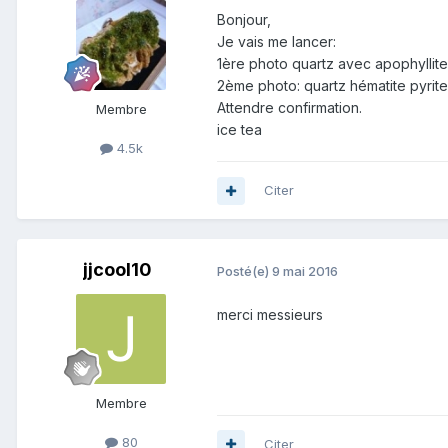
Bonjour,
Je vais me lancer:
1ère photo quartz avec apophyllit
2ème photo: quartz hématite pyrite
Attendre confirmation.
Membre
ice tea
4.5k
Citer
jjcool10
Posté(e)
9 mai 2016
merci messieurs
Membre
80
Citer