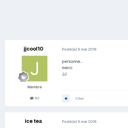
jjcool10
Posté(e)
9 mai 2016
personne...
merci
JJ
Membre
80
Citer
ice tea
Posté(e)
9 mai 2016