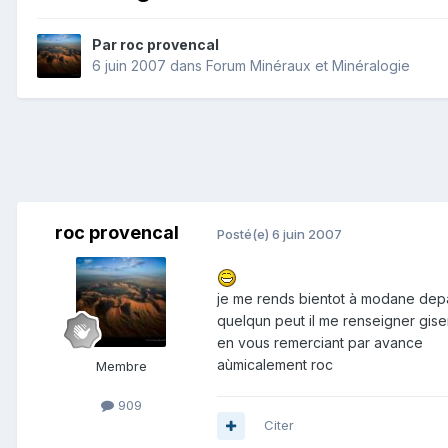
Par
roc provencal
6 juin 2007
dans
Forum Minéraux et Minéralogie
roc provencal
Posté(e)
6 juin 2007
je me rends bientot à modane depar
quelqun peut il me renseigner gise
en vous remerciant par avance
aùmicalement roc
Membre
909
Citer