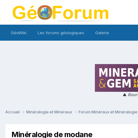
GéoWiki
Les forums géologiques
Galerie
▲
Bours
Accueil
Minéralogie et Minéraux
Forum Minéraux et Minéralogi
Minéralogie de modane