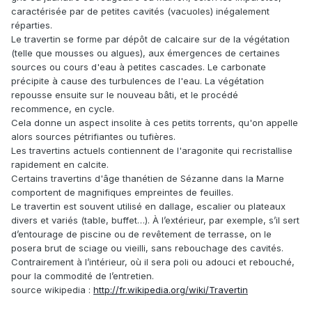
caractérisée par de petites cavités (vacuoles) inégalement
réparties.
Le travertin se forme par dépôt de calcaire sur de la végétation
(telle que mousses ou algues), aux émergences de certaines
sources ou cours d'eau à petites cascades. Le carbonate
précipite à cause des turbulences de l'eau. La végétation
repousse ensuite sur le nouveau bâti, et le procédé
recommence, en cycle.
Cela donne un aspect insolite à ces petits torrents, qu'on appelle
alors sources pétrifiantes ou tufières.
Les travertins actuels contiennent de l'aragonite qui recristallise
rapidement en calcite.
Certains travertins d'âge thanétien de Sézanne dans la Marne
comportent de magnifiques empreintes de feuilles.
Le travertin est souvent utilisé en dallage, escalier ou plateaux
divers et variés (table, buffet…). À l’extérieur, par exemple, s’il sert
d’entourage de piscine ou de revêtement de terrasse, on le
posera brut de sciage ou vieilli, sans rebouchage des cavités.
Contrairement à l’intérieur, où il sera poli ou adouci et rebouché,
pour la commodité de l’entretien.
source wikipedia :
http://fr.wikipedia.org/wiki/Travertin