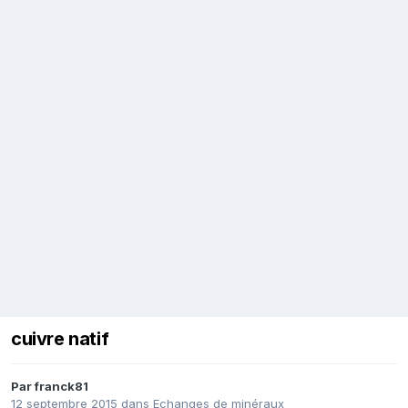
cuivre natif
Par
franck81
12 septembre 2015
dans
Echanges de minéraux