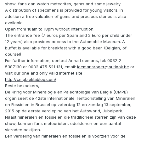
show, fans can watch meteorites, gems and some jewelry.
A distribution of specimens is provided for young visitors. In
addition a free valuation of gems and precious stones is also
available.
Open from 10am to 18pm without interruption.
The entrance fee (7 euros per Spam and 2 Euro per child under
12 years) also provides access to the Automobile Museum. A
buffet is available for breakfast with a good beer. (Belgian, of
course!)
For further information, contact Anna Leemans, tel: 0032 2
5387130 or 0032 475 521 131, email:
leemansroger@outlook.be
or
visit our one and only valid Internet site :
http://cmpb.eklablog.com/
Beste bezoekers,
De Kring voor Mineralogie en Paleontologie van België (CMPB)
organiseert de 42ste Internationale Tentoonstelling van Mineralen
en Fossielen in Brussel op zaterdag 12 en zondag 13 september,
2015 op de eerste verdieping van het Autoworld, Jubelpark.
Naast mineralen en fossielen die traditioneel sterren zijn van deze
show, kunnen fans meteorieten, edelstenen en een aantal
sieraden bekijken.
Een verdeling van mineralen en fossielen is voorzien voor de