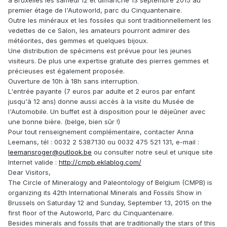
à Bruxelles les samedi 12 et dimanche 13 septembre 2015 au
premier étage de l'Autoworld, parc du Cinquantenaire.
Outre les minéraux et les fossiles qui sont traditionnellement les
vedettes de ce Salon, les amateurs pourront admirer des
météorites, des gemmes et quelques bijoux.
Une distribution de spécimens est prévue pour les jeunes
visiteurs. De plus une expertise gratuite des pierres gemmes et
précieuses est également proposée.
Ouverture de 10h à 18h sans interruption.
L'entrée payante (7 euros par adulte et 2 euros par enfant
jusqu'à 12 ans) donne aussi accès à la visite du Musée de
l'Automobile. Un buffet est à disposition pour le déjeûner avec
une bonne bière. (belge, bien sûr !)
Pour tout renseignement complémentaire, contacter Anna
Leemans, tél : 0032 2 5387130 ou 0032 475 521 131, e-mail :
leemansroger@outlook.be
ou consulter notre seul et unique site
Internet valide :
http://cmpb.eklablog.com/
Dear Visitors,
The Circle of Mineralogy and Paleontology of Belgium (CMPB) is
organizing its 42th International Minerals and Fossils Show in
Brussels on Saturday 12 and Sunday, September 13, 2015 on the
first floor of the Autoworld, Parc du Cinquantenaire.
Besides minerals and fossils that are traditionally the stars of this