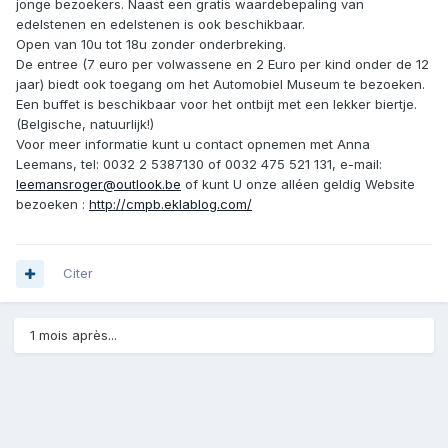
jonge bezoekers. Naast een gratis waardebepaling van
edelstenen en edelstenen is ook beschikbaar.
Open van 10u tot 18u zonder onderbreking.
De entree (7 euro per volwassene en 2 Euro per kind onder de 12
jaar) biedt ook toegang om het Automobiel Museum te bezoeken.
Een buffet is beschikbaar voor het ontbijt met een lekker biertje.
(Belgische, natuurlijk!)
Voor meer informatie kunt u contact opnemen met Anna
Leemans, tel: 0032 2 5387130 of 0032 475 521 131, e-mail:
leemansroger@outlook.be
of kunt U onze alléen geldig Website
bezoeken :
http://cmpb.eklablog.com/
Citer
1 mois après...