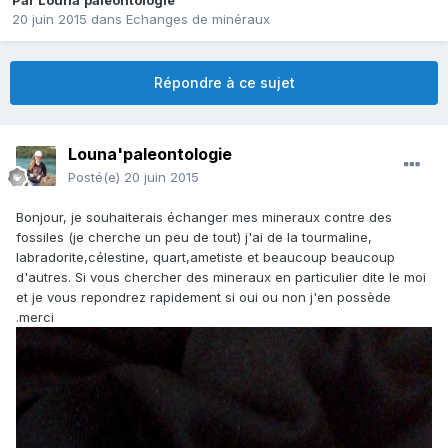
Par
Louna'paleontologie
20 juin 2015
dans
Echanges de minéraux
Répondre à ce sujet
Louna'paleontologie
Posté(e)
20 juin 2015
Bonjour, je souhaiterais échanger mes mineraux contre des
fossiles (je cherche un peu de tout) j'ai de la tourmaline,
labradorite,célestine, quart,ametiste et beaucoup beaucoup
d'autres. Si vous chercher des mineraux en particulier dite le moi
et je vous repondrez rapidement si oui ou non j'en possède
.merci