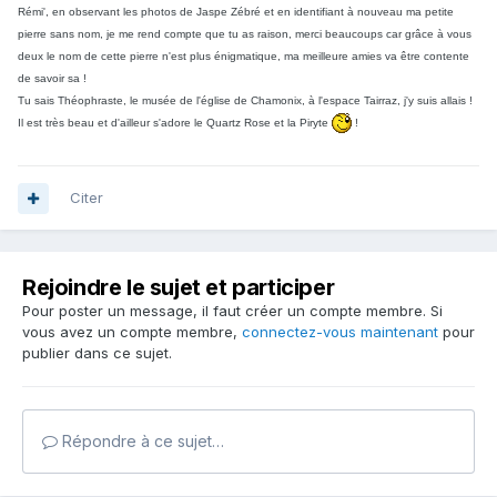
Rémi', en observant les photos de Jaspe Zébré et en identifiant à nouveau ma petite
pierre sans nom, je me rend compte que tu as raison, merci beaucoups car grâce à vous
deux le nom de cette pierre n'est plus énigmatique, ma meilleure amies va être contente
de savoir sa !
Tu sais Théophraste, le musée de l'église de Chamonix, à l'espace Tairraz, j'y suis allais !
Il est très beau et d'ailleur s'adore le Quartz Rose et la Piryte
!
Citer
Rejoindre le sujet et participer
Pour poster un message, il faut créer un compte membre. Si
vous avez un compte membre,
connectez-vous maintenant
pour
publier dans ce sujet.
Répondre à ce sujet…