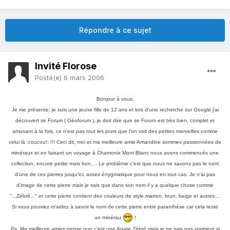
Répondre à ce sujet
Invité Florose
Posté(e)
6 mars 2006
Bonjour à vous,
Je me présente, je suis une jeune fille de 12 ans et lors d'une recherche sur Google j'ai
découvert se Forum ( Géoforum ), je doit dire que se Forum est très bien, complet et
amusant à la fois, ce n'est pas tout les jours que l'on voit des petites merveilles comme
celui là :coucou!: !!! Ceci dit, moi et ma meilleure amie Amandine sommes passionnées de
minéraux et en faisant un voyage à Chamonix Mont-Blanc nous avons commencés une
collection, encore petite mais bon.... Le problème c'est que nous ne savons pas le nom
d'une de ces pierres jusqu'ici, assez énygmatique pour nous en tout cas. Je n'ai pas
d'image de cette pierre mais je sais que dans son nom il y a quelque chose comme
"...Zébré..." et cette pierre contient des couleurs de style marron, brun, beige et autres....
Si vous pouviez m'aidez à savoir le nom de cette pierre entre paranthèse car cela reste
un minérau
!
Ps: Ma meilleure amies pense que c'est une Agate Zébré mais je ne sais pas vraiment si