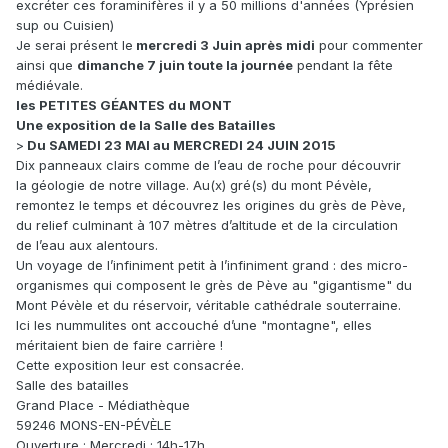
excréter ces foraminifères il y a 50 millions d'années (Yprésien
sup ou Cuisien)
Je serai présent le
mercredi 3 Juin après midi
pour commenter
ainsi que
dimanche 7 juin toute la journée
pendant la fête
médiévale.
les PETITES GÉANTES du MONT
Une exposition de la Salle des Batailles
>
Du SAMEDI 23 MAI au MERCREDI 24 JUIN 2015
Dix panneaux clairs comme de l’eau de roche pour découvrir
la géologie de notre village. Au(x) gré(s) du mont Pévèle,
remontez le temps et découvrez les origines du grès de Pève,
du relief culminant à 107 mètres d’altitude et de la circulation
de l’eau aux alentours.
Un voyage de l’infiniment petit à l’infiniment grand : des micro-
organismes qui composent le grès de Pève au "gigantisme" du
Mont Pévèle et du réservoir, véritable cathédrale souterraine.
Ici les nummulites ont accouché d’une "montagne", elles
méritaient bien de faire carrière !
Cette exposition leur est consacrée.
Salle des batailles
Grand Place - Médiathèque
59246 MONS-EN-PÉVÈLE
Ouverture : Mercredi : 14h-17h