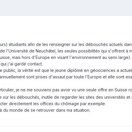
uturs) étudiants afin de les renseigner sur les débouchés actuels d
 l'Université de Neuchâtel, les seules possibilités qui s'offrent à
uisse, mais hors d'Europe en visant l'environnement au sens large)
i j'ai gardé contact.
le public, la vérité est que le jeune diplômé en géosciences a actu
 annuellement sont prises d'assaut par toute l'Europe et elle sont e
ticulier, je ne me souviens pas avoir vu une seule offre en Suiss
e sur les débouchés, inutile de regarder les sites des universités e
acter directement les offices du chômage par exemple.
 du monde de se retrouver dans ma situation.