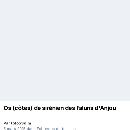
Os (côtes) de sirénien des faluns d'Anjou
Par
toto59dlm
5 mars 2015
dans
Echanges de fossiles